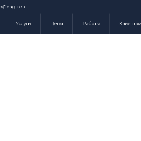
fo@eng-in.ru
Услуги
Цены
Работы
Клиента