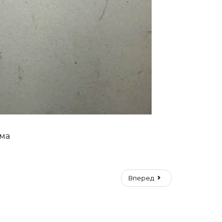
ома
Вперед